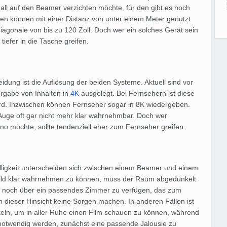
Fall auf den Beamer verzichten möchte, für den gibt es noch
ren können mit einer Distanz von unter einem Meter genutzt
agonale von bis zu 120 Zoll. Doch wer ein solches Gerät sein
efer in die Tasche greifen.
eidung ist die Auflösung der beiden Systeme. Aktuell sind vor
rgabe von Inhalten in
4K
ausgelegt. Bei Fernsehern ist diese
ard. Inzwischen können Fernseher sogar in 8K wiedergeben.
 Auge oft gar nicht mehr klar wahrnehmbar. Doch wer
no möchte, sollte tendenziell eher zum Fernseher greifen.
ligkeit unterscheiden sich zwischen einem Beamer und einem
ild klar wahrnehmen zu können, muss der Raum abgedunkelt
s noch über ein passendes Zimmer zu verfügen, das zum
dieser Hinsicht keine Sorgen machen. In anderen Fällen ist
eln, um in aller Ruhe einen Film schauen zu können, während
s notwendig werden, zunächst eine passende Jalousie zu