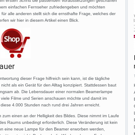
 im ersten Schritt die passenden Voraussetzungen geschaffen
einem einfachen Fernseher zufriedengeben und möchten
ür alle anderen stellt sich die ernsthafte Frage, welches der
fen wir hier in diesem Artikel einen Blick.
auer
ntwortung dieser Frage hilfreich sein kann, ist die tägliche
icht als ein Gerät für den Alltag konzipiert. Stattdessen baut
angsam ab. Die Lebensdauer einer normalen Beamerlampe
r viele Filme und Serien anschauen möchte und damit im
t diese 4.000 Stunden nach rund drei Jahren erreicht.
 zum einen an der Helligkeit des Bildes. Diese nimmt im Laufe
des Raums unbedingt erforderlich. Diese Veränderung ist kein
nn eine neue Lampe für den Beamer erworben werden,