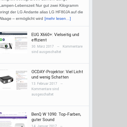
Lampen-Lebenszeit Nur gut zwei Kilogramm
bringt der LG Andante alias LG HF80JA auf die
Waage – ermöglicht wird
[mehr lesen…]
EUG X660+: Vielseitig und
effizient
30. März 2017
Kommentare
—
sind ausgeschaltet
OCDAY-Projektor: Viel Licht
und wenig Schatten
13. Februar 2017
—
Kommentare sind
ausgeschaltet
BenQ W 1090: Top-Farben,
guter Sound
14. Januar 2017
—