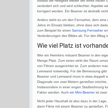
sodass die Helligkeit wieder der eines neuen
verändert sich und wird schlechter. Aspekte wi
korrigiert werden. Ein Beamer ist deshalb nic
Anders steht es um den Fernseher, dem eine g
Jahre im Einsatz bleiben, ohne dass sich dadu
zum Beispiel für einen
Samsung Fernseher
ent
Veränderungen des Bildes ab. Für den Alltag i
Wie viel Platz ist vorhand
Wer ein Heimkino mitsamt Beamer in den eige
Menge Platz. Zum einen wirkt der Raum umso 
von Filmen ausgerichtet ist. Zum anderen ma
Leinwand notwendig. Für die Bemessung gibt 
Beamer und Leinwand muss in etwa doppelt so 
Diagonale von zwei Metern genießen möchte, 
Insbesondere in einer engen Stadtwohnung kan
Faktor werden. Auch
ein Mini-Beamer
ist zwar
Nicht jeder Haushalt ist also dazu in der Lag
darin Filme mit einem Beamer zu genießen. Fü