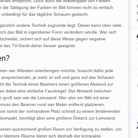
 Geräts entspricht. Doch auch die Wiedergabe von Farben
e die Sättigung der Farben im Bild können nicht so einfach
ht unbedingt für das tägliche Schauen gedacht.
änzlich andere Technik zugrunde liegt. Dieser kann über viele
rch das Bild in irgendeiner Form verändern würde. Wer sich
scheidet, sichert sich auf diese Weise gegen negative
st das TV-Gerät daher besser geeignet.
en?
nen vier Wänden unterbringen möchte, braucht dafür jede
ansprechender, je mehr er voll und ganz auf das Schauen
cht die Technik eines Beamers einen größeren Abstand zur
es dabei eine einfache Faustregel: Der Abstand zwischen
groß sein wie die Leinwand. Wer also ein Bild mit einer
muss den Beamer rund vier Meter entfernt platzieren.
n somit der vorhandene Platz schnell zu einem limitierenden
 kompakt, benötigt aber eine größere Distanz zur Leinwand.
e, einen ausreichend großen Raum zur Verfügung zu stellen, um
r kleinere Räume bietet sich deshalb der kompakte