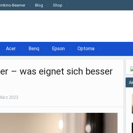
imkino-Beamer
Blog
Shop
Acer
Benq
Epson
Optoma
r – was eignet sich besser
Ak
März 2023