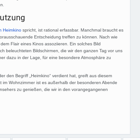
en.
 Nutzung
m Heimkino
spricht, ist rational erfassbar. Manchmal braucht es
 vorausschauende Entscheidung treffen zu können. Nach wie
 dem Flair eines Kinos assoziieren. Ein solches Bild
isch beleuchteten Bildschirmen, die wir den ganzen Tag vor uns
er dazu in der Lage, für eine besondere Atmosphäre zu
 den Begriff „Heimkino“ verdient hat, greift aus diesem
ät im Wohnzimmer ist es außerhalb der besonderen Abende
Fernsehers zu genießen, die wir in den vorangegangenen