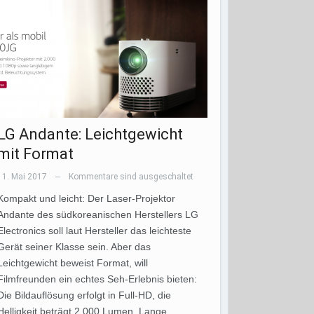
LG Andante: Leichtgewicht
mit Format
11. Mai 2017
Kommentare sind ausgeschaltet
—
Kompakt und leicht: Der Laser-Projektor
Andante des südkoreanischen Herstellers LG
Electronics soll laut Hersteller das leichteste
Gerät seiner Klasse sein. Aber das
Leichtgewicht beweist Format, will
Filmfreunden ein echtes Seh-Erlebnis bieten:
Die Bildauflösung erfolgt in Full-HD, die
Helligkeit beträgt 2.000 Lumen. Lange