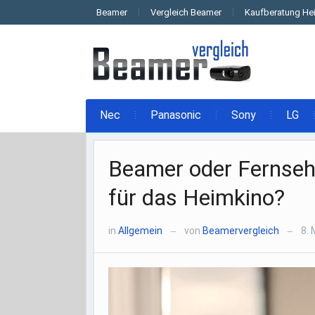
Beamer
Vergleich Beamer
Kaufberatung He
Nec
Panasonic
Sony
LG
Beamer oder Fernsehe
für das Heimkino?
in
Allgemein
von
Beamervergleich
8. 
—
—