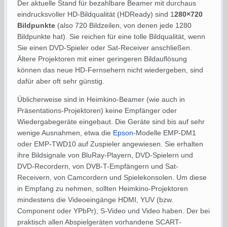
Der aktuelle Stand für bezahlbare Beamer mit durchaus
eindrucksvoller HD-Bildqualität (HDReady) sind 1
280×720
Bildpunkte
(also 720 Bildzeilen, von denen jede 1280
Bildpunkte hat). Sie reichen für eine tolle Bildqualität, wenn
Sie einen DVD-Spieler oder Sat-Receiver anschließen.
Ältere Projektoren mit einer geringeren Bildauflösung
können das neue HD-Fernsehern nicht wiedergeben, sind
dafür aber oft sehr günstig.
Üblicherweise sind in Heimkino-Beamer (wie auch in
Präsentations-Projektoren) keine Empfänger oder
Wiedergabegeräte eingebaut. Die Geräte sind bis auf sehr
wenige Ausnahmen, etwa die
Epson
-Modelle EMP-DM1
oder EMP-TWD10 auf Zuspieler angewiesen. Sie erhalten
ihre Bildsignale von BluRay-Playern, DVD-Spielern und
DVD-Recordern, von DVB-T-Empfängern und Sat-
Receivern, von Camcordern und Spielekonsolen. Um diese
in Empfang zu nehmen, sollten Heimkino-Projektoren
mindestens die Videoeingänge HDMI, YUV (bzw.
Component oder YPbPr), S-Video und Video haben. Der bei
praktisch allen Abspielgeräten vorhandene SCART-