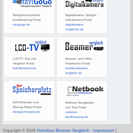
Navigationssysteme
Digitalkamera, Spiegel-
Kaufberatung Portal
reflexkamera Portal
navigogo.de
digitalkamera
vergleiche.de
LCD-TV Test und
Beamer- und Video-
Vergleich Portal
Projektoren Portal
lcdtvfernseher.de
heimkinobeamer
vergleich.de
DVD-Rekorder und
Netbook Neuigkeiten
Blueray-Player Portal
und Test Portal
derspeicherplatz.de
netbook-
kaufberatung.de
Copyright © 2026
Heimkino-Beamer-Vergleich
·
Impressum
|