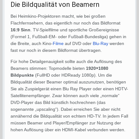
Die Bildqualität von Beamern
Bei Heimkino-Projektoren macht, wie bei großen
Flachfernsehern, das eigentlich nur noch das Bildformat
16:9 Sinn
. TV-Spielfilme und sportliche Großereignisse
(Formel 1, Fußball-EM- oder Fußball-Bundesliga) gehen in
die Breite, auch Kino-
Filme
auf DVD oder
Blu-Ray
werden
fast nur noch in diesem Bildformat übertragen.
Für hohe Detailgenauigkeit sollte auch die Auflösung des
Beamers stimmen: Topmodelle bieten
1920×1080
Bildpunkte
(FullHD oder HDReady 1080p). Um die
Bildqualität dieser Beamer optimal auszunutzen, benötigen
Sie als Zuspielgerät einen Blu Ray Player oder einen HDTV-
Satellitenempfänger. Zwar können auch viele „normale“
DVD-Player das Bild künstlich hochrechnen (das
sogenannte „upscaling“). Dabei erreichen Sie aber nicht
annähernd die Bildqualität von echtem HD-TV. In jedem Fall
müssen Beamer und Player/Empfänger zur Nutzung der
hohen Auflösung über ein HDMI-Kabel verbunden werden.