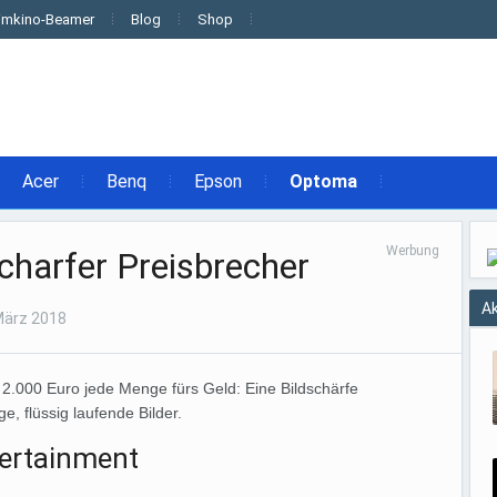
imkino-Beamer
Blog
Shop
Acer
Benq
Epson
Optoma
Werbung
harfer Preisbrecher
Ak
März 2018
 2.000 Euro jede Menge fürs Geld: Eine Bildschärfe
e, flüssig laufende Bilder.
tertainment