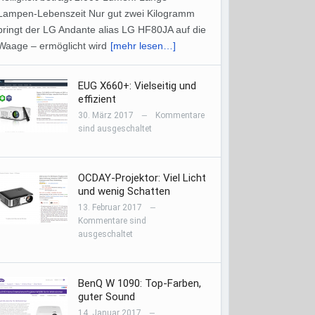
Lampen-Lebenszeit Nur gut zwei Kilogramm
bringt der LG Andante alias LG HF80JA auf die
Waage – ermöglicht wird
[mehr lesen…]
EUG X660+: Vielseitig und
effizient
30. März 2017
Kommentare
—
sind ausgeschaltet
OCDAY-Projektor: Viel Licht
und wenig Schatten
13. Februar 2017
—
Kommentare sind
ausgeschaltet
BenQ W 1090: Top-Farben,
guter Sound
14. Januar 2017
—