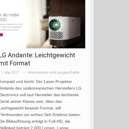
LG Andante: Leichtgewicht
mit Format
11. Mai 2017
Kommentare sind ausgeschaltet
—
Kompakt und leicht: Der Laser-Projektor
Andante des südkoreanischen Herstellers LG
Electronics soll laut Hersteller das leichteste
Gerät seiner Klasse sein. Aber das
Leichtgewicht beweist Format, will
Filmfreunden ein echtes Seh-Erlebnis bieten:
Die Bildauflösung erfolgt in Full-HD, die
Helligkeit beträgt 2.000 Lumen. Lange