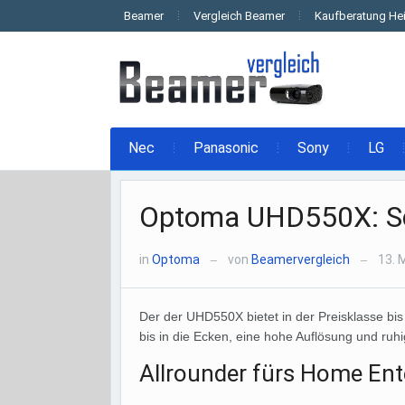
Beamer
Vergleich Beamer
Kaufberatung He
Nec
Panasonic
Sony
LG
Optoma UHD550X: Sc
in
Optoma
von
Beamervergleich
13. 
—
—
Der der UHD550X bietet in der Preisklasse bis
bis in die Ecken, eine hohe Auflösung und ruhig
Allrounder fürs Home En