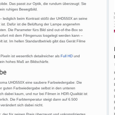
solide. Das passt zur Optik, die rundum überzeugt: Sie
 ein ruhiges Bewegtbild.
t – lediglich beim Kontrast stößt der UHD550X an seine
 ist. Dafür ist die Belüftung der Lampe angenehm
sten. Die Parameter fürs Bild sind out-of-the-Box so
sofort mit dem Filmgenuss losgelegt werden kann –
ist. Im hellen Standardbetrieb gibt das Gerät Filme
ixeln ist wesentlich detailreicher als
Full HD
und
d ein hohes Maß an Bildschärfe.
be
r Optoma UHD550X eine saubere Farbwiedergabe: Die
ner guten Farbwiedergabe selbst in den unteren
 dabei kaum, und nur bei Filmen in HDR-Qualität ist
rlich. Die Farbtemperatur steigt dann auf 6.500
erändert sich dabei nicht.
der für seinen Preis überzeugt und unkompliziertes