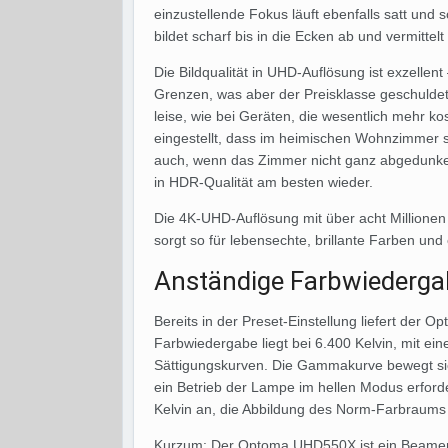
einzustellende Fokus läuft ebenfalls satt und 
bildet scharf bis in die Ecken ab und vermittelt
Die Bildqualität in UHD-Auflösung ist exzellen
Grenzen, was aber der Preisklasse geschuldet
leise, wie bei Geräten, die wesentlich mehr ko
eingestellt, dass im heimischen Wohnzimmer 
auch, wenn das Zimmer nicht ganz abgedunkelt 
in HDR-Qualität am besten wieder.
Die 4K-UHD-Auflösung mit über acht Millionen P
sorgt so für lebensechte, brillante Farben un
Anständige Farbwiederga
Bereits in der Preset-Einstellung liefert de
Farbwiedergabe liegt bei 6.400 Kelvin, mit ei
Sättigungskurven. Die Gammakurve bewegt sich
ein Betrieb der Lampe im hellen Modus erforde
Kelvin an, die Abbildung des Norm-Farbraums v
Kurzum: Der Optoma UHD550X ist ein Beamer, 