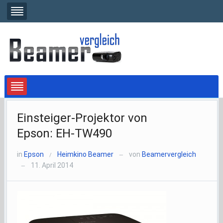
Einsteiger-Projektor von
Epson: EH-TW490
in
Epson
Heimkino Beamer
von
Beamervergleich
/
—
11. April 2014
—