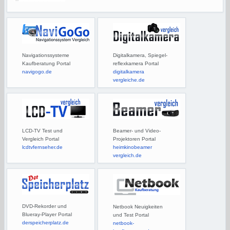
Navigationssysteme
Digitalkamera, Spiegel-
Kaufberatung Portal
reflexkamera Portal
navigogo.de
digitalkamera
vergleiche.de
LCD-TV Test und
Beamer- und Video-
Vergleich Portal
Projektoren Portal
lcdtvfernseher.de
heimkinobeamer
vergleich.de
DVD-Rekorder und
Netbook Neuigkeiten
Blueray-Player Portal
und Test Portal
derspeicherplatz.de
netbook-