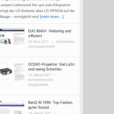
Lampen-Lebenszeit Nur gut zwei Kilogramm
bringt der LG Andante alias LG HF80JA auf die
Waage – ermöglicht wird
[mehr lesen…]
EUG X660+: Vielseitig und
effizient
30. März 2017
Kommentare
—
sind ausgeschaltet
OCDAY-Projektor: Viel Licht
und wenig Schatten
13. Februar 2017
—
Kommentare sind
ausgeschaltet
BenQ W 1090: Top-Farben,
guter Sound
14. Januar 2017
—