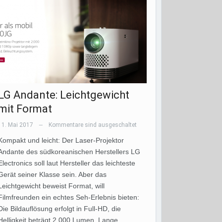
LG Andante: Leichtgewicht
mit Format
11. Mai 2017
Kommentare sind ausgeschaltet
—
Kompakt und leicht: Der Laser-Projektor
Andante des südkoreanischen Herstellers LG
Electronics soll laut Hersteller das leichteste
Gerät seiner Klasse sein. Aber das
Leichtgewicht beweist Format, will
Filmfreunden ein echtes Seh-Erlebnis bieten:
Die Bildauflösung erfolgt in Full-HD, die
Helligkeit beträgt 2.000 Lumen. Lange