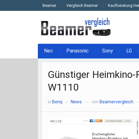
Beamer
Vergleich Beamer
Kaufberatung He
Nec
Panasonic
Sony
LG
Günstiger Heimkino-P
W1110
in
Benq
News
von
Beamervergleich
/
—