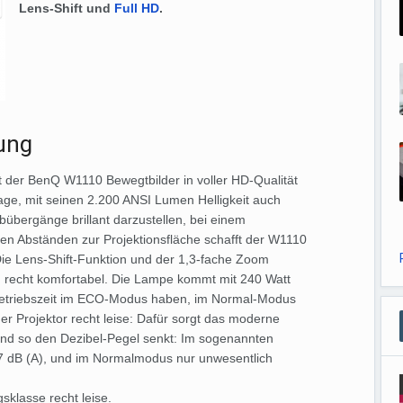
Lens-Shift und
Full HD
.
ung
gt der BenQ W1110 Bewegtbilder in voller HD-Qualität
Lage, mit seinen 2.200 ANSI Lumen Helligkeit auch
übergänge brillant darzustellen, bei einem
zen Abständen zur Projektionsfläche schafft der W1110
Die Lens-Shift-Funktion und der 1,3-fache Zoom
d recht komfortabel. Die Lampe kommt mit 240 Watt
n Betriebszeit im ECO-Modus haben, im Normal-Modus
er Projektor recht leise: Dafür sorgt das moderne
und so den Dezibel-Pegel senkt: Im sogenannten
7 dB (A), und im Normalmodus nur unwesentlich
sklasse recht leise.