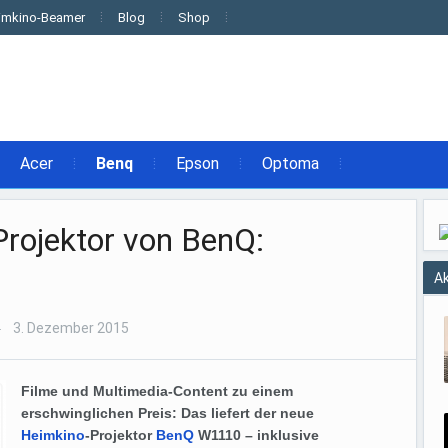
imkino-Beamer
Blog
Shop
Acer
Benq
Epson
Optoma
rojektor von BenQ:
Ak
3. Dezember 2015
—
Filme und Multimedia-Content zu einem
erschwinglichen Preis: Das liefert der neue
Heimkino
-Projektor
BenQ
W1110 – inklusive