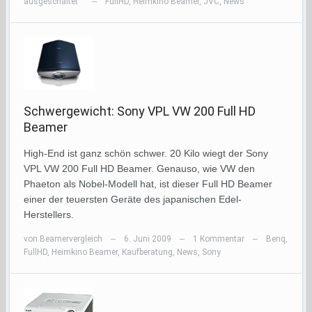
ausgeschaltet
FullHD
,
Heimkino Beamer
,
JVC
,
News
—
Schwergewicht: Sony VPL VW 200 Full HD
Beamer
High-End ist ganz schön schwer. 20 Kilo wiegt der Sony
VPL VW 200 Full HD Beamer. Genauso, wie VW den
Phaeton als Nobel-Modell hat, ist dieser Full HD Beamer
einer der teuersten Geräte des japanischen Edel-
Herstellers.
von
Beamervergleich
6. Juni 2009
1 Kommentar
Benq
,
—
—
—
FullHD
,
Heimkino Beamer
,
Kaufberatung
,
News
,
Sony