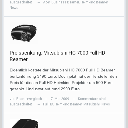
ausgeschaltet
Acer
,
Business Beamer
,
Heimkino Beamer
,
—
News
Preissenkung: Mitsubishi HC 7000 Full HD
Beamer
Eigentlich kostete der Mitsubishi HC 7000 Full HD Beamer
bei Einführung 3490 Euro. Doch jetzt hat der Hersteller den
Preis für diesen Full HD Heimkino Projektor um 500 Euro
gesenkt. Und zwar auf rund 2999 Euro.
von
Beamervergleich
7. Mai 2009
Kommentare sind
—
—
ausgeschaltet
FullHD
,
Heimkino Beamer
,
Mitsubishi
,
News
—