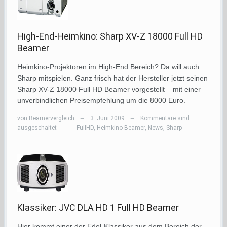
High-End-Heimkino: Sharp XV-Z 18000 Full HD
Beamer
Heimkino-Projektoren im High-End Bereich? Da will auch
Sharp mitspielen. Ganz frisch hat der Hersteller jetzt seinen
Sharp XV-Z 18000 Full HD Beamer vorgestellt – mit einer
unverbindlichen Preisempfehlung um die 8000 Euro.
von
Beamervergleich
3. Juni 2009
Kommentare sind
—
—
ausgeschaltet
FullHD
,
Heimkino Beamer
,
News
,
Sharp
—
Klassiker: JVC DLA HD 1 Full HD Beamer
Hier kommt einer der Edel-Klassiker aus dem Bereich der