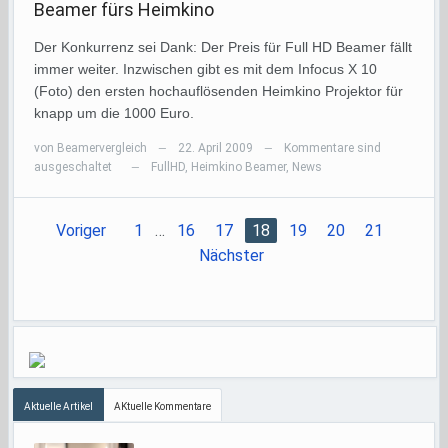
Beamer fürs Heimkino
Der Konkurrenz sei Dank: Der Preis für Full HD Beamer fällt
immer weiter. Inzwischen gibt es mit dem Infocus X 10
(Foto) den ersten hochauflösenden Heimkino Projektor für
knapp um die 1000 Euro.
von
Beamervergleich
22. April 2009
Kommentare sind
—
—
ausgeschaltet
FullHD
,
Heimkino Beamer
,
News
—
Voriger
1
…
16
17
18
19
20
21
Nächster
Aktuelle Artikel
AKtuelle Kommentare