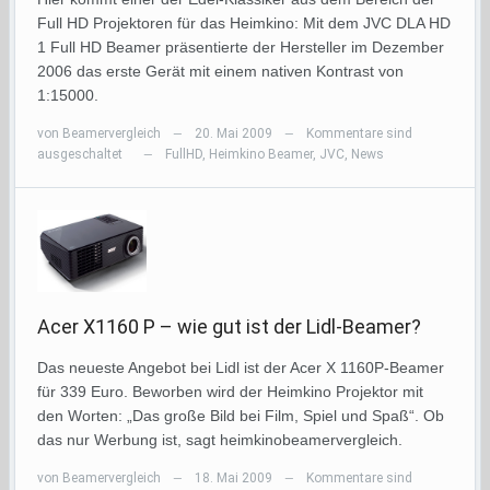
Full HD Projektoren für das Heimkino: Mit dem JVC DLA HD
1 Full HD Beamer präsentierte der Hersteller im Dezember
2006 das erste Gerät mit einem nativen Kontrast von
1:15000.
von
Beamervergleich
20. Mai 2009
Kommentare sind
—
—
ausgeschaltet
FullHD
,
Heimkino Beamer
,
JVC
,
News
—
Acer X1160 P – wie gut ist der Lidl-Beamer?
Das neueste Angebot bei Lidl ist der Acer X 1160P-Beamer
für 339 Euro. Beworben wird der Heimkino Projektor mit
den Worten: „Das große Bild bei Film, Spiel und Spaß“. Ob
das nur Werbung ist, sagt heimkinobeamervergleich.
von
Beamervergleich
18. Mai 2009
Kommentare sind
—
—