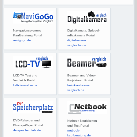
Navigationssysteme
Digitalkamera, Spiegel-
Kaufberatung Portal
reflexkamera Portal
navigogo.de
digitalkamera
vergleiche.de
LCD-TV Test und
Beamer- und Video-
Vergleich Portal
Projektoren Portal
lcdtvfernseher.de
heimkinobeamer
vergleich.de
DVD-Rekorder und
Netbook Neuigkeiten
Blueray-Player Portal
und Test Portal
derspeicherplatz.de
netbook-
kaufberatung.de