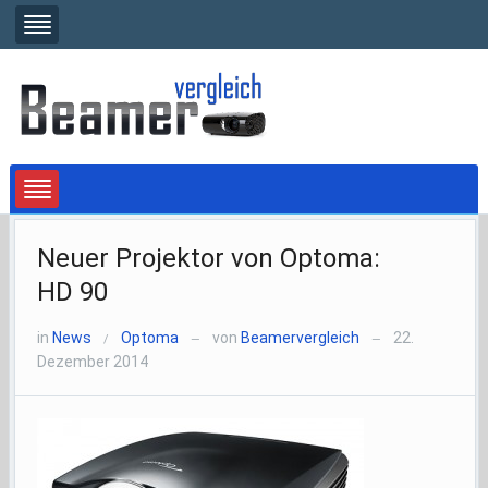
Neuer Projektor von Optoma:
HD 90
in
News
Optoma
von
Beamervergleich
22.
/
—
—
Dezember 2014