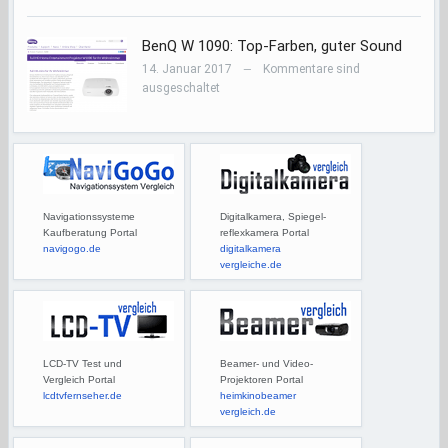
BenQ W 1090: Top-Farben, guter Sound
14. Januar 2017
Kommentare sind
—
ausgeschaltet
Navigationssysteme
Digitalkamera, Spiegel-
Kaufberatung Portal
reflexkamera Portal
navigogo.de
digitalkamera
vergleiche.de
LCD-TV Test und
Beamer- und Video-
Vergleich Portal
Projektoren Portal
lcdtvfernseher.de
heimkinobeamer
vergleich.de