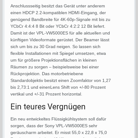
Anschlussseitig besitzt das Gerät unter anderem
einen HDCP 2.2-kompatiblen HDMI-Eingang, der
genügend Bandbreite für 4K-60p-Signale mit bis zu
YCbCr 4:4:4 8 Bit oder YCbCr 4:2:2 12 Bit liefert.
Damit ist der VPL-VW5000ES für alle aktuellen und
künftigen Videoformate gerüstet. Der Beamer lässt
sich um bis zu 30 Grad neigen. So lassen sich
flexible Installationen mit Spiegel umsetzen, etwa
um für größere Projektionsflächen in kleinen
Räumen zu sorgen – beispielsweise bei einer
Rückprojektion. Das motorbetriebene
Standardobjektiv besitzt einen Zoomfaktor von 1,27
bis 2,73:1 und einenLens Shift von +/-80 Prozent
vertikal und +/-31 Prozent horizontal.
Ein teures Vergnügen
Ein neu entwickeltes Flüssigkühlsystem soll dafür
sorgen, dass der Sony VPL-VW5000ES sehr
geräuscharm arbeitet. Er misst 55,0 x 22,8 x 75,0