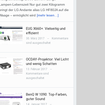
Lampen-Lebenszeit Nur gut zwei Kilogramm
bringt der LG Andante alias LG HF80JA auf die
Waage – ermöglicht wird
[mehr lesen…]
EUG X660+: Vielseitig und
effizient
30. März 2017
Kommentare
—
sind ausgeschaltet
OCDAY-Projektor: Viel Licht
und wenig Schatten
13. Februar 2017
—
Kommentare sind
ausgeschaltet
BenQ W 1090: Top-Farben,
guter Sound
14. Januar 2017
—