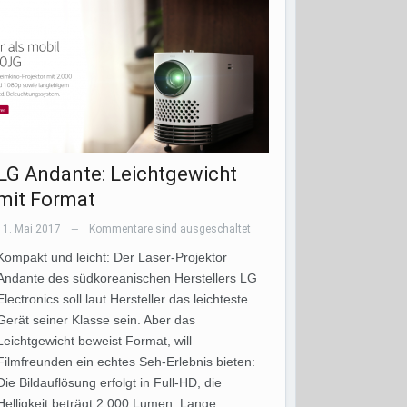
LG Andante: Leichtgewicht
mit Format
11. Mai 2017
Kommentare sind ausgeschaltet
—
Kompakt und leicht: Der Laser-Projektor
Andante des südkoreanischen Herstellers LG
Electronics soll laut Hersteller das leichteste
Gerät seiner Klasse sein. Aber das
Leichtgewicht beweist Format, will
Filmfreunden ein echtes Seh-Erlebnis bieten:
Die Bildauflösung erfolgt in Full-HD, die
Helligkeit beträgt 2.000 Lumen. Lange