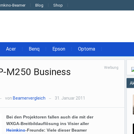
imkino-Beamer
Blog
Shop
Acer
Benq
Epson
Optoma
Werbung
SP-M250 Business
Ak
von
Beamervergleich
31. Januar 2011
—
—
Bei den Projektoren fallen auch die mit der
WXGA-Breitbildauflösung ins Visier aller
Heimkino
-Freunde: Viele dieser Beamer