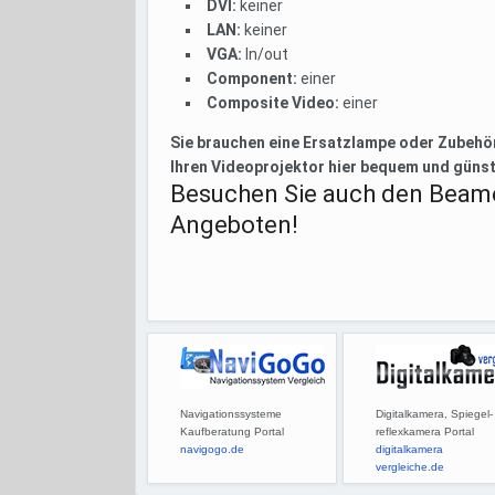
DVI:
keiner
LAN:
keiner
VGA:
In/out
Component:
einer
Composite Video:
einer
Sie brauchen eine Ersatzlampe oder Zubehör
Ihren Videoprojektor hier bequem und günst
Besuchen Sie auch den Beame
Angeboten!
Navigationssysteme
Digitalkamera, Spiegel-
Kaufberatung Portal
reflexkamera Portal
navigogo.de
digitalkamera
vergleiche.de