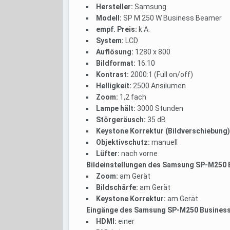
Hersteller:
Samsung
Modell:
SP M 250 W Business Beamer
empf. Preis:
k.A.
System:
LCD
Auflösung:
1280 x 800
Bildformat:
16:10
Kontrast:
2000:1 (Full on/off)
Helligkeit:
2500 Ansilumen
Zoom:
1,2 fach
Lampe hält:
3000 Stunden
Störgeräusch:
35 dB
Keystone Korrektur (Bildverschiebung)
Objektivschutz:
manuell
Lüfter:
nach vorne
Bildeinstellungen des Samsung SP-M250
Zoom:
am Gerät
Bildschärfe:
am Gerät
Keystone Korrektur:
am Gerät
Eingänge des Samsung SP-M250 Busines
HDMI:
einer