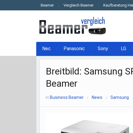
Beamer
Vergleich Beamer
Kaufberatung He
Nec
Panasonic
Sony
LG
Breitbild: Samsung 
Beamer
in
Business Beamer
News
Samsung
/
/