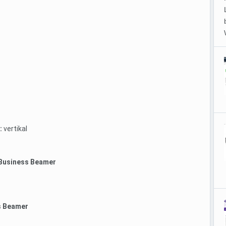
:
vertikal
 Business Beamer
s Beamer