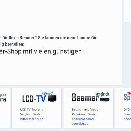
 für Ihren Beamer? Sie können die neue Lampe für
ig bestellen:
r-Shop mit vielen günstigen
LCD-TV Test und
Beamer- und Video-
DVD-
Vergleich Portal
Projektoren Portal
Bluer
lcdtvfernseher.de
heimkinobeamer
dersp
vergleich.de