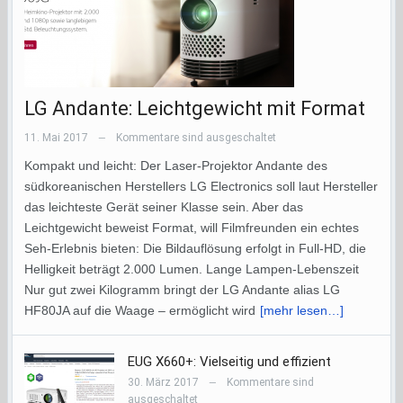
LG Andante: Leichtgewicht mit Format
11. Mai 2017
Kommentare sind ausgeschaltet
—
Kompakt und leicht: Der Laser-Projektor Andante des
südkoreanischen Herstellers LG Electronics soll laut Hersteller
das leichteste Gerät seiner Klasse sein. Aber das
Leichtgewicht beweist Format, will Filmfreunden ein echtes
Seh-Erlebnis bieten: Die Bildauflösung erfolgt in Full-HD, die
Helligkeit beträgt 2.000 Lumen. Lange Lampen-Lebenszeit
Nur gut zwei Kilogramm bringt der LG Andante alias LG
HF80JA auf die Waage – ermöglicht wird
[mehr lesen…]
EUG X660+: Vielseitig und effizient
30. März 2017
Kommentare sind
—
ausgeschaltet