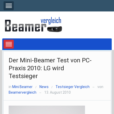
Der Mini-Beamer Test von PC-
Praxis 2010: LG wird
Testsieger
in
Mini Beamer
News
Testsieger Vergleich
von
/
/
—
Beamervergleich
13. August 2010
—