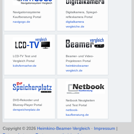
Navigationssysteme
Digitalkamera, Spiegel-
Kaufberatung Portal
reflexkamera Portal
navigogo.de
digitalkamera
vergleiche.de
LCD-TV Test und
Beamer- und Video-
Vergleich Portal
Projektoren Portal
lcdtvfernseher.de
heimkinobeamer
vergleich.de
DVD-Rekorder und
Netbook Neuigkeiten
Blueray-Player Portal
und Test Portal
derspeicherplatz.de
netbook-
kaufberatung.de
Copyright © 2026
Heimkino-Beamer-Vergleich
·
Impressum
|