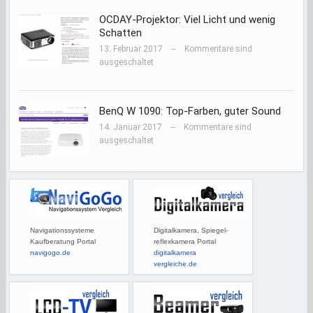
OCDAY-Projektor: Viel Licht und wenig
Schatten
13. Februar 2017
Kommentare sind
—
ausgeschaltet
BenQ W 1090: Top-Farben, guter Sound
14. Januar 2017
Kommentare sind
—
ausgeschaltet
Navigationssysteme
Digitalkamera, Spiegel-
Kaufberatung Portal
reflexkamera Portal
navigogo.de
digitalkamera
vergleiche.de