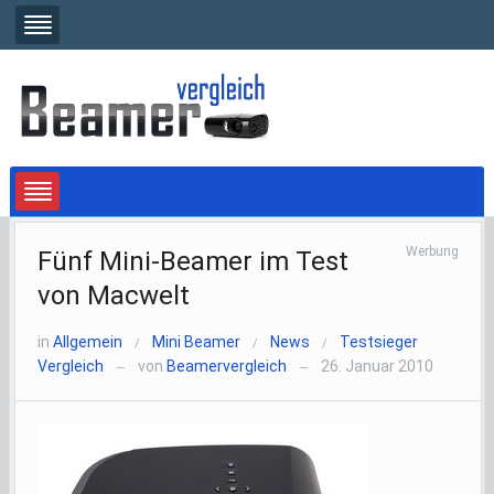
Werbung
Fünf Mini-Beamer im Test
von Macwelt
in
Allgemein
Mini Beamer
News
Testsieger
/
/
/
Vergleich
von
Beamervergleich
26. Januar 2010
—
—