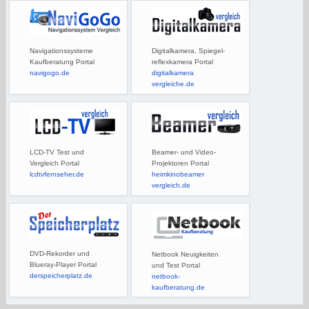
Navigationssysteme
Digitalkamera, Spiegel-
Kaufberatung Portal
reflexkamera Portal
navigogo.de
digitalkamera
vergleiche.de
LCD-TV Test und
Beamer- und Video-
Vergleich Portal
Projektoren Portal
lcdtvfernseher.de
heimkinobeamer
vergleich.de
DVD-Rekorder und
Netbook Neuigkeiten
Blueray-Player Portal
und Test Portal
derspeicherplatz.de
netbook-
kaufberatung.de