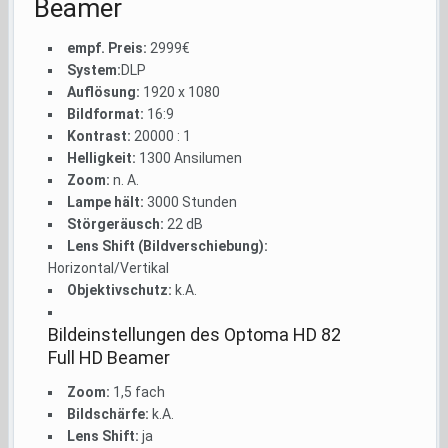
Beamer
empf. Preis:
2999€
System:
DLP
Auflösung:
1920 x 1080
Bildformat:
16:9
Kontrast:
20000 : 1
Helligkeit:
1300 Ansilumen
Zoom:
n. A.
Lampe hält:
3000 Stunden
Störgeräusch:
22 dB
Lens Shift (Bildverschiebung):
Horizontal/Vertikal
Objektivschutz:
k.A.
Bildeinstellungen des Optoma HD 82
Full HD Beamer
Zoom:
1,5 fach
Bildschärfe:
k.A.
Lens Shift:
ja