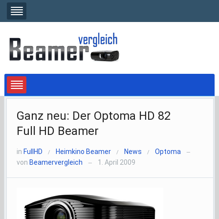
Ganz neu: Der Optoma HD 82
Full HD Beamer
in
FullHD
Heimkino Beamer
News
Optoma
/
/
/
—
von
Beamervergleich
1. April 2009
—