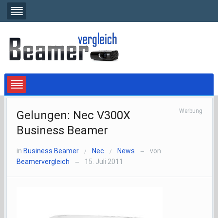
Werbung
Gelungen: Nec V300X
Business Beamer
in
Business Beamer
Nec
News
von
/
/
—
Beamervergleich
15. Juli 2011
—