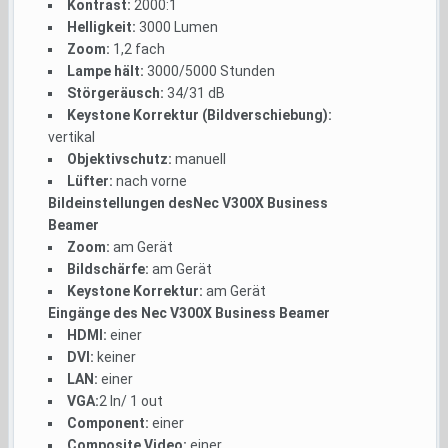
Kontrast:
2000:1
Helligkeit:
3000 Lumen
Zoom:
1,2 fach
Lampe hält:
3000/5000 Stunden
Störgeräusch:
34/31 dB
Keystone Korrektur (Bildverschiebung):
vertikal
Objektivschutz:
manuell
Lüfter:
nach vorne
Bildeinstellungen desNec V300X Business
Beamer
Zoom:
am Gerät
Bildschärfe:
am Gerät
Keystone Korrektur:
am Gerät
Eingänge des Nec V300X Business Beamer
HDMI:
einer
DVI:
keiner
LAN:
einer
VGA:
2 In/ 1 out
Component:
einer
Composite Video:
einer