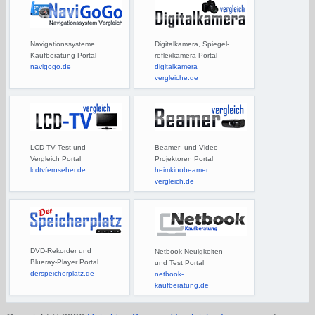
Navigationssysteme
Digitalkamera, Spiegel-
Kaufberatung Portal
reflexkamera Portal
navigogo.de
digitalkamera
vergleiche.de
LCD-TV Test und
Beamer- und Video-
Vergleich Portal
Projektoren Portal
lcdtvfernseher.de
heimkinobeamer
vergleich.de
DVD-Rekorder und
Netbook Neuigkeiten
Blueray-Player Portal
und Test Portal
derspeicherplatz.de
netbook-
kaufberatung.de