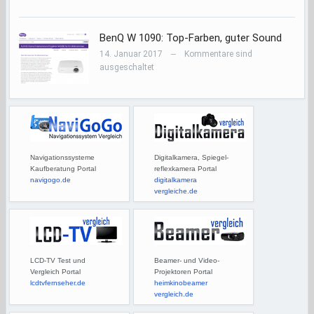
BenQ W 1090: Top-Farben, guter Sound
14. Januar 2017
Kommentare sind
—
ausgeschaltet
Navigationssysteme
Digitalkamera, Spiegel-
Kaufberatung Portal
reflexkamera Portal
navigogo.de
digitalkamera
vergleiche.de
LCD-TV Test und
Beamer- und Video-
Vergleich Portal
Projektoren Portal
lcdtvfernseher.de
heimkinobeamer
vergleich.de