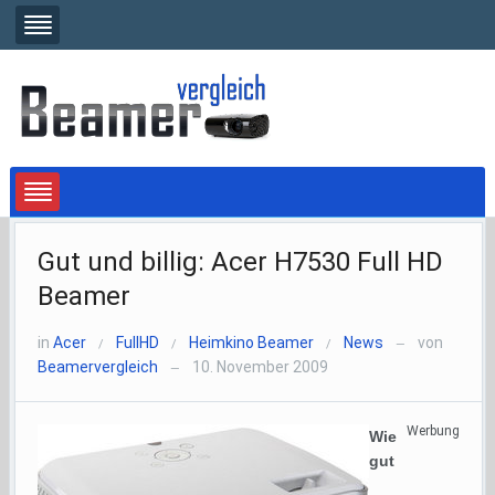
Gut und billig: Acer H7530 Full HD
Beamer
in
Acer
FullHD
Heimkino Beamer
News
von
/
/
/
—
Beamervergleich
10. November 2009
—
Werbung
Wie
gut