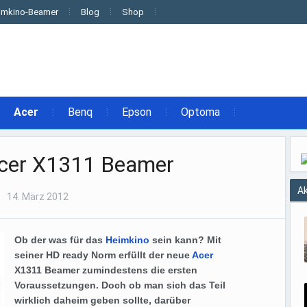
imkino-Beamer
Blog
Shop
Acer
Benq
Epson
Optoma
Acer X1311 Beamer
Ak
14. März 2012
Ob der was für das
Heimkino
sein kann? Mit
seiner HD ready Norm erfüllt der neue
Acer
X1311 Beamer zumindestens die ersten
Voraussetzungen. Doch ob man sich das Teil
wirklich daheim geben sollte, darüber