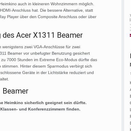
t Heimkino auch in kleineren Wohnzimmern möglich.
DMI-Anschluss hat. Die bessere Alternative, statt
Ray Player über den Composite Anschluss oder über
g des Acer X1311 Beamer
nn wenigstens zwei VGA-Anschlüsse für zwei
1311 Beamer vor unbefugter Benutzung gesichert
s zu 7000 Stunden im Extreme Eco-Modus dürfte das
lso stimmen. Hinter diesem Sparmodus verbirgt sich
chlossene Geräte in der Lichtstärke reduziert und
ltet.
1 Beamer
he Heimkino sicherlich geeignet sein dürfte.
in Klassen- und Konferenzzimmern finden.