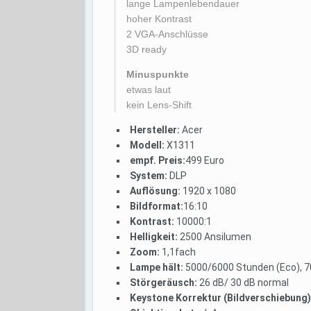
lange Lampenlebendauer
hoher Kontrast
2 VGA-Anschlüsse
3D ready
Minuspunkte
etwas laut
kein Lens-Shift
Hersteller:
Acer
Modell:
X1311
empf. Preis:
499 Euro
System:
DLP
Auflösung:
1920 x 1080
Bildformat:
16:10
Kontrast:
10000:1
Helligkeit:
2500 Ansilumen
Zoom:
1,1fach
Lampe hält:
5000/6000 Stunden (Eco), 7
Störgeräusch:
26 dB/ 30 dB normal
Keystone Korrektur (Bildverschiebung)