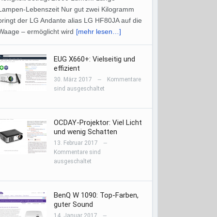
Lampen-Lebenszeit Nur gut zwei Kilogramm
bringt der LG Andante alias LG HF80JA auf die
Waage – ermöglicht wird
[mehr lesen…]
EUG X660+: Vielseitig und
effizient
30. März 2017
Kommentare
—
sind ausgeschaltet
OCDAY-Projektor: Viel Licht
und wenig Schatten
13. Februar 2017
—
Kommentare sind
ausgeschaltet
BenQ W 1090: Top-Farben,
guter Sound
14. Januar 2017
—