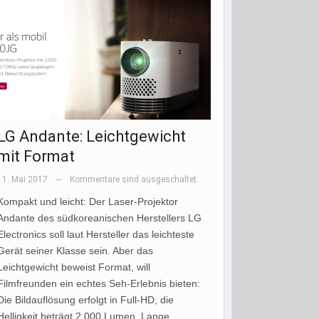
LG Andante: Leichtgewicht
mit Format
11. Mai 2017
Kommentare sind ausgeschaltet
—
Kompakt und leicht: Der Laser-Projektor
Andante des südkoreanischen Herstellers LG
Electronics soll laut Hersteller das leichteste
Gerät seiner Klasse sein. Aber das
Leichtgewicht beweist Format, will
Filmfreunden ein echtes Seh-Erlebnis bieten:
Die Bildauflösung erfolgt in Full-HD, die
Helligkeit beträgt 2.000 Lumen. Lange