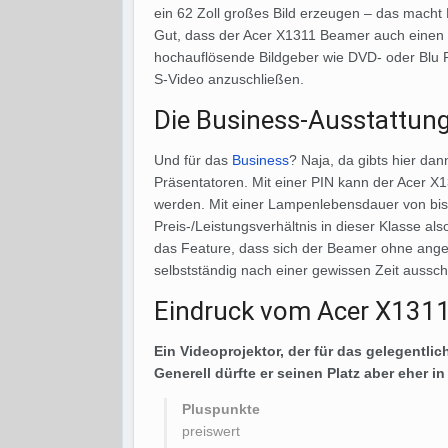
ein 62 Zoll großes Bild erzeugen – das mach
Gut, dass der Acer X1311 Beamer auch einen H
hochauflösende Bildgeber wie DVD- oder Blu 
S-Video anzuschließen.
Die Business-Ausstattun
Und für das
Business
? Naja, da gibts hier da
Präsentatoren. Mit einer PIN kann der Acer X
werden. Mit einer Lampenlebensdauer von bi
Preis-/Leistungsverhältnis in dieser Klasse a
das Feature, dass sich der Beamer ohne anges
selbstständig nach einer gewissen Zeit ausscha
Eindruck vom Acer X131
Ein Videoprojektor, der für das gelegentlic
Generell dürfte er seinen Platz aber eher 
Pluspunkte
preiswert