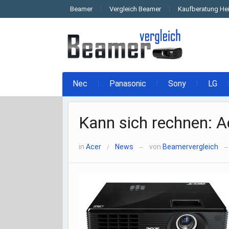
Beamer
Vergleich Beamer
Kaufberatung He
Nec
Panasonic
Sony
LG
Kann sich rechnen: 
in
Acer
News
von
Beamervergleich
/
—
—