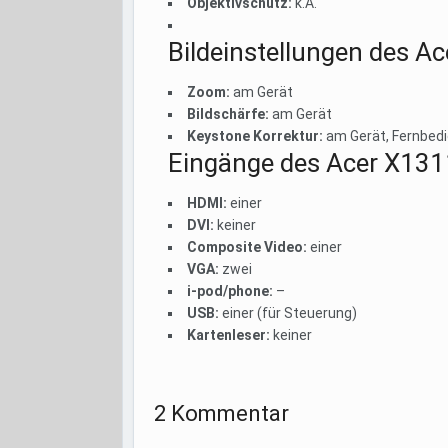
Objektivschutz:
k.A.
Bildeinstellungen des 
Zoom:
am Gerät
Bildschärfe:
am Gerät
Keystone Korrektur:
am Gerät, Fernbed
Eingänge des Acer X13
HDMI:
einer
DVI:
keiner
Composite Video:
einer
VGA:
zwei
i-pod/phone:
–
USB:
einer (für Steuerung)
Kartenleser:
keiner
2 Kommentar