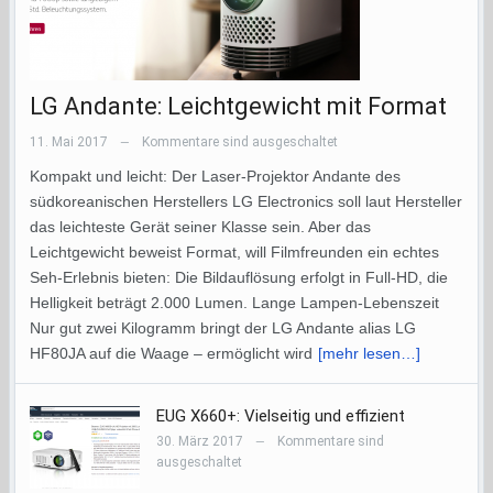
LG Andante: Leichtgewicht mit Format
11. Mai 2017
Kommentare sind ausgeschaltet
—
Kompakt und leicht: Der Laser-Projektor Andante des
südkoreanischen Herstellers LG Electronics soll laut Hersteller
das leichteste Gerät seiner Klasse sein. Aber das
Leichtgewicht beweist Format, will Filmfreunden ein echtes
Seh-Erlebnis bieten: Die Bildauflösung erfolgt in Full-HD, die
Helligkeit beträgt 2.000 Lumen. Lange Lampen-Lebenszeit
Nur gut zwei Kilogramm bringt der LG Andante alias LG
HF80JA auf die Waage – ermöglicht wird
[mehr lesen…]
EUG X660+: Vielseitig und effizient
30. März 2017
Kommentare sind
—
ausgeschaltet