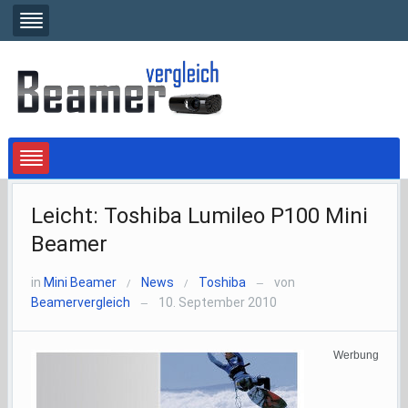
Leicht: Toshiba Lumileo P100 Mini
Beamer
in
Mini Beamer
News
Toshiba
von
/
/
—
Beamervergleich
10. September 2010
—
Werbung