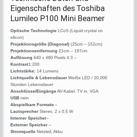
Eigenschaften des Toshiba
Lumileo P100 Mini Beamer
Optische Technologie
LCoS (Liquid crystal on
silicon)
Projektionsgröße (Diagonal)
(25cm – 152cm)
Projektionsentfernung
21cm – 197cm
Auflösung
640 x 480 Pixels 4:3 –
Kontrast
1:200
Lichtstärke:
14 Lumens
Lichtquelle & Lebensdauer
Weiße LED / 20,000
Stunden Lebensdauer
Anschlüsse/Eingänge
AV-Kabel, TV in, VGA
USB
nein
Abspielbare Formate
–
Lautsprecher
Stereo, 2 x 0,5 W
Interner Speicher
–
Externer Speicher
–
Stromquelle
Netzteil, Akku