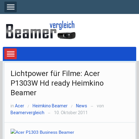
Lichtpower für Filme: Acer
P1303W Hd ready Heimkino
Beamer
in
Acer
Heimkino Beamer
News
von
/
/
—
Beamervergleich
10. Oktober 2011
—