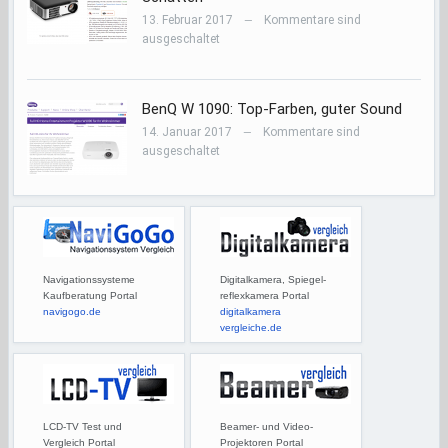
13. Februar 2017
Kommentare sind
—
ausgeschaltet
BenQ W 1090: Top-Farben, guter Sound
14. Januar 2017
Kommentare sind
—
ausgeschaltet
Navigationssysteme
Digitalkamera, Spiegel-
Kaufberatung Portal
reflexkamera Portal
navigogo.de
digitalkamera
vergleiche.de
LCD-TV Test und
Beamer- und Video-
Vergleich Portal
Projektoren Portal