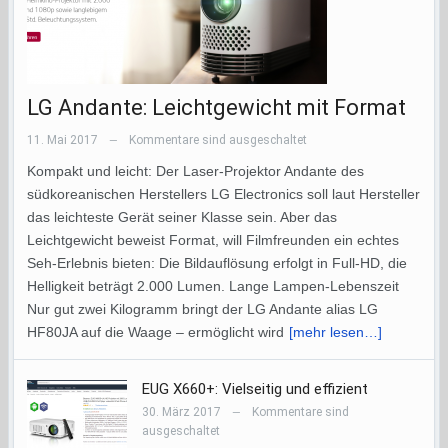
LG Andante: Leichtgewicht mit Format
11. Mai 2017
Kommentare sind ausgeschaltet
—
Kompakt und leicht: Der Laser-Projektor Andante des
südkoreanischen Herstellers LG Electronics soll laut Hersteller
das leichteste Gerät seiner Klasse sein. Aber das
Leichtgewicht beweist Format, will Filmfreunden ein echtes
Seh-Erlebnis bieten: Die Bildauflösung erfolgt in Full-HD, die
Helligkeit beträgt 2.000 Lumen. Lange Lampen-Lebenszeit
Nur gut zwei Kilogramm bringt der LG Andante alias LG
HF80JA auf die Waage – ermöglicht wird
[mehr lesen…]
EUG X660+: Vielseitig und effizient
30. März 2017
Kommentare sind
—
ausgeschaltet