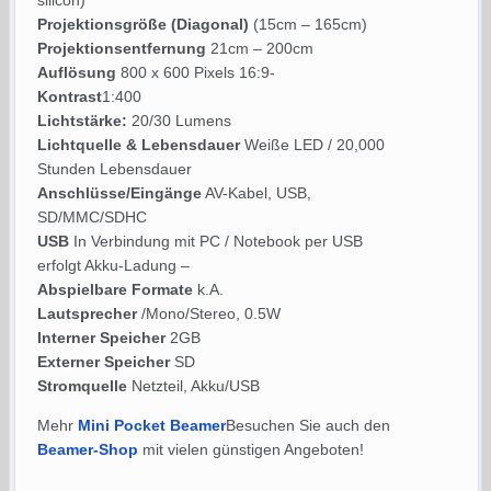
silicon)
Projektionsgröße (Diagonal)
(15cm – 165cm)
Projektionsentfernung
21cm – 200cm
Auflösung
800 x 600 Pixels 16:9-
Kontrast
1:400
Lichtstärke:
20/30 Lumens
Lichtquelle & Lebensdauer
Weiße LED / 20,000
Stunden Lebensdauer
Anschlüsse/Eingänge
AV-Kabel, USB,
SD/MMC/SDHC
USB
In Verbindung mit PC / Notebook per USB
erfolgt Akku-Ladung –
Abspielbare Formate
k.A.
Lautsprecher
/Mono/Stereo, 0.5W
Interner Speicher
2GB
Externer Speicher
SD
Stromquelle
Netzteil, Akku/USB
Mehr
Mini Pocket Beamer
Besuchen Sie auch den
Beamer-Shop
mit vielen günstigen Angeboten!