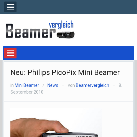
Neu: Philips PicoPix Mini Beamer
in
Mini Beamer
News
von
Beamervergleich
8.
/
—
—
September 2010