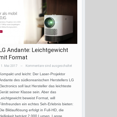
LG Andante: Leichtgewicht
mit Format
11. Mai 2017
Kommentare sind ausgeschaltet
—
Kompakt und leicht: Der Laser-Projektor
Andante des südkoreanischen Herstellers LG
Electronics soll laut Hersteller das leichteste
Gerät seiner Klasse sein. Aber das
Leichtgewicht beweist Format, will
Filmfreunden ein echtes Seh-Erlebnis bieten:
Die Bildauflösung erfolgt in Full-HD, die
Helligkeit beträgt 2.000 Lumen. Lange