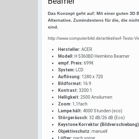
Beamer
Das Konzept geht auf: Mit einer guten 3D Bi
Alternative. Zumindestens für die, die ni
sind.
http://www.computerbild.de/artikel/avf-Test
Hersteller:
ACER
Modell:
H 5360BD Heimkino Beamer
empf. Preis:
699€
System:
LCD
Auflösung:
1280 x 720
Bildformat:
16:9
Kontrast:
3200:1
Helligkeit:
2500 Ansilumen
Zoom:
1,1fach
Lampe hält:
4000 Stunden (eco)
Störgeräusch:
32 dB/26 dB (Eco)
Keystone Korrektur (Bildverschiebung)
Objektivschutz:
manuell
Lüfter:
nach vorne