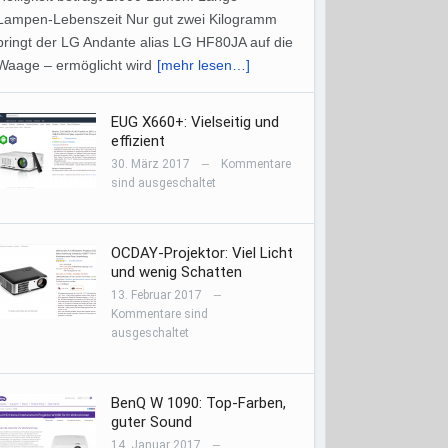
Lampen-Lebenszeit Nur gut zwei Kilogramm
bringt der LG Andante alias LG HF80JA auf die
Waage – ermöglicht wird
[mehr lesen…]
EUG X660+: Vielseitig und
effizient
30. März 2017
Kommentare
—
sind ausgeschaltet
OCDAY-Projektor: Viel Licht
und wenig Schatten
13. Februar 2017
—
Kommentare sind
ausgeschaltet
BenQ W 1090: Top-Farben,
guter Sound
14. Januar 2017
—