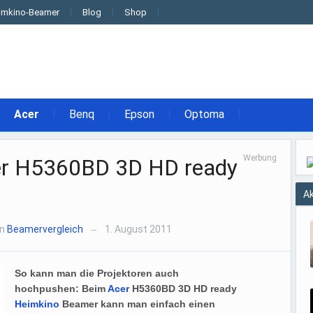
imkino-Beamer
Blog
Shop
Acer
Benq
Epson
Optoma
Werbung
cer H5360BD 3D HD ready
Ak
on
Beamervergleich
1. August 2011
—
So kann man die Projektoren auch
hochpushen: Beim
Acer
H5360BD 3D HD ready
Heimkino
Beamer kann man einfach einen