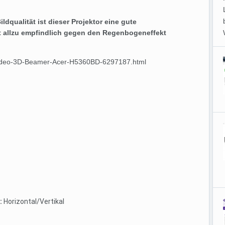
ldqualität ist dieser Projektor eine gute
cht allzu empfindlich gegen den Regenbogeneffekt
s-Video-3D-Beamer-Acer-H5360BD-6297187.html
:
Horizontal/Vertikal