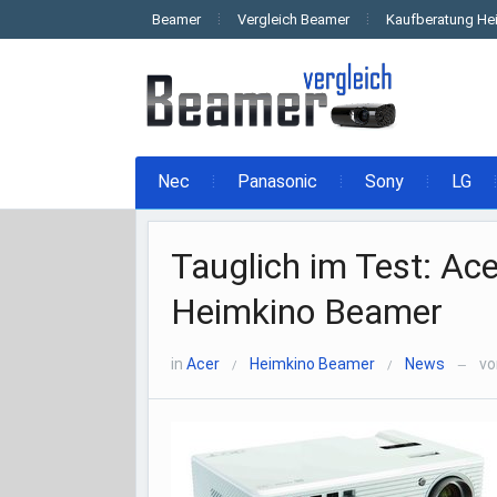
Beamer
Vergleich Beamer
Kaufberatung He
Nec
Panasonic
Sony
LG
Tauglich im Test: A
Heimkino Beamer
in
Acer
Heimkino Beamer
News
v
/
/
—