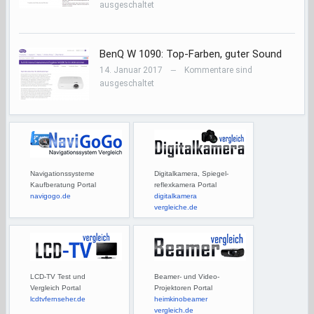
ausgeschaltet
BenQ W 1090: Top-Farben, guter Sound
14. Januar 2017
Kommentare sind
—
ausgeschaltet
Navigationssysteme
Digitalkamera, Spiegel-
Kaufberatung Portal
reflexkamera Portal
navigogo.de
digitalkamera
vergleiche.de
LCD-TV Test und
Beamer- und Video-
Vergleich Portal
Projektoren Portal
lcdtvfernseher.de
heimkinobeamer
vergleich.de