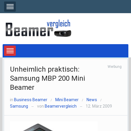
Werbung
Unheimlich praktisch:
Samsung MBP 200 Mini
Beamer
in
Business Beamer
Mini Beamer
News
/
/
/
Samsung
von
Beamervergleich
12. März 2009
—
—