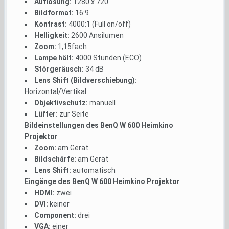
Auflösung:
1280 x 720
Bildformat:
16:9
Kontrast:
4000:1 (Full on/off)
Helligkeit:
2600 Ansilumen
Zoom:
1,15fach
Lampe hält:
4000 Stunden (ECO)
Störgeräusch:
34 dB
Lens Shift (Bildverschiebung):
Horizontal/Vertikal
Objektivschutz:
manuell
Lüfter:
zur Seite
Bildeinstellungen des BenQ W 600 Heimkino
Projektor
Zoom:
am Gerät
Bildschärfe:
am Gerät
Lens Shift:
automatisch
Eingänge des BenQ W 600 Heimkino Projektor
HDMI:
zwei
DVI:
keiner
Component:
drei
VGA:
einer