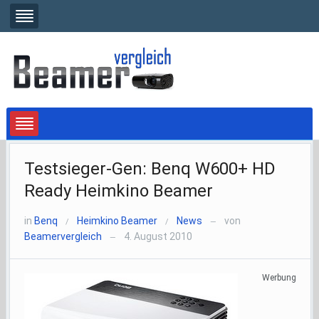
Testsieger-Gen: Benq W600+ HD
Ready Heimkino Beamer
in
Benq
Heimkino Beamer
News
von
/
/
—
Beamervergleich
4. August 2010
—
Werbung