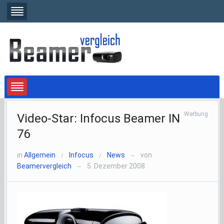
Werbung
Video-Star: Infocus Beamer IN
76
in
Allgemein
Infocus
News
von
/
/
—
Beamervergleich
5. Dezember 2008
—