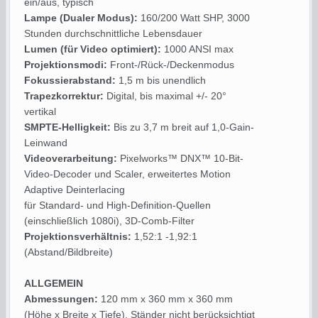
ein/aus, typisch
Lampe (Dualer Modus):
160/200 Watt SHP, 3000
Stunden durchschnittliche Lebensdauer
Lumen (für Video optimiert):
1000 ANSI max
Projektionsmodi:
Front-/Rück-/Deckenmodus
Fokussierabstand:
1,5 m bis unendlich
Trapezkorrektur:
Digital, bis maximal +/- 20°
vertikal
SMPTE-Helligkeit:
Bis zu 3,7 m breit auf 1,0-Gain-
Leinwand
Videoverarbeitung:
Pixelworks™ DNX™ 10-Bit-
Video-Decoder und Scaler, erweitertes Motion
Adaptive Deinterlacing
für Standard- und High-Definition-Quellen
(einschließlich 1080i), 3D-Comb-Filter
Projektionsverhältnis:
1,52:1 -1,92:1
(Abstand/Bildbreite)
ALLGEMEIN
Abmessungen:
120 mm x 360 mm x 360 mm
(Höhe x Breite x Tiefe), Ständer nicht berücksichtigt