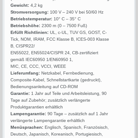
Gewicht:
4,2 kg
Stromversorgung:
100 V – 240 V bei 50/60 Hz
Betriebstemperatur:
10° C – 35° C
Betriebshöhe:
2300 m (0 – 7500 Fuß)
Erfüllt Richtlinien:
UL, c-UL, TUV GS, GOST, C-
Tick, NOM, IRAM, FCC Klasse B, ICES-003 Klasse
B, CISPR22/
EN55022, EN55024/CISPR 24, CB-zertifiziert
gemäß IEC60950 1/EN60950 1,
MIC, CE, CCC, VCCI, WEEE
Lieferumfang:
Netzkabel, Fernbedienung,
Composite-Kabel, Schnellstartkarte (gedruckt),
Bedienungsanleitung auf CD-ROM
Garantie:
1 Jahr auf Teile und Arbeitsleistung, 90
Tage auf Zubehör; zusätzlich verlängerte
Produktgarantien erhältlich
Lampengarantie:
90 Tage – zusätzlich auf 1 Jahr
verlängerte Lampengarantie erhältlich
Menüsprachen:
Englisch, Spanisch, Französisch,
Deutsch, Japanisch, Koreanisch, Portugiesisch,