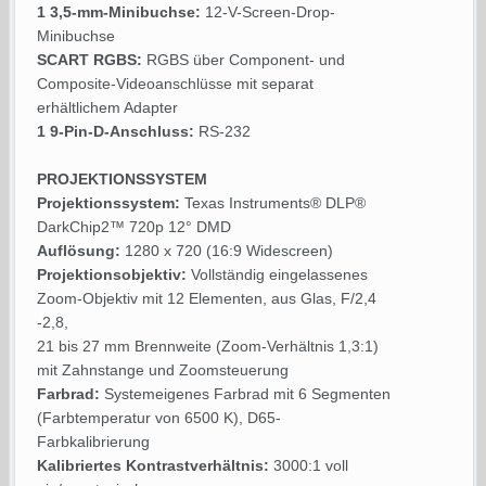
1 3,5-mm-Minibuchse:
12-V-Screen-Drop-
Minibuchse
SCART RGBS:
RGBS über Component- und
Composite-Videoanschlüsse mit separat
erhältlichem Adapter
1 9-Pin-D-Anschluss:
RS-232
PROJEKTIONSSYSTEM
Projektionssystem:
Texas Instruments® DLP®
DarkChip2™ 720p 12° DMD
Auflösung:
1280 x 720 (16:9 Widescreen)
Projektionsobjektiv:
Vollständig eingelassenes
Zoom-Objektiv mit 12 Elementen, aus Glas, F/2,4
-2,8,
21 bis 27 mm Brennweite (Zoom-Verhältnis 1,3:1)
mit Zahnstange und Zoomsteuerung
Farbrad:
Systemeigenes Farbrad mit 6 Segmenten
(Farbtemperatur von 6500 K), D65-
Farbkalibrierung
Kalibriertes Kontrastverhältnis:
3000:1 voll